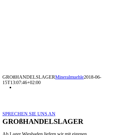
GROßHANDELSLAGER
Mineralmuehle
2018-06-
15T13:07:46+02:00
Industrievertretung für Verpackungsanlagen (Einzelmaschinen
und Komplettlösungen) und Robotersysteme
Großhandel für Packmittel, Verpackungsgeräte und Klebstoffe
SPRECHEN SIE UNS AN
GROßHANDELSLAGER
Ab Lager Wiesbaden liefern wir mit eigenen