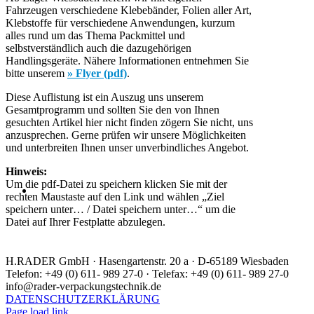
Fahrzeugen verschiedene Klebebänder, Folien aller Art,
Klebstoffe für verschiedene Anwendungen, kurzum
alles rund um das Thema Packmittel und
selbstverständlich auch die dazugehörigen
Handlingsgeräte. Nähere Informationen entnehmen Sie
bitte unserem
» Flyer (pdf)
.
Diese Auflistung ist ein Auszug uns unserem
Gesamtprogramm und sollten Sie den von Ihnen
gesuchten Artikel hier nicht finden zögern Sie nicht, uns
anzusprechen. Gerne prüfen wir unsere Möglichkeiten
und unterbreiten Ihnen unser unverbindliches Angebot.
Hinweis:
Um die pdf-Datei zu speichern klicken Sie mit der
rechten Maustaste auf den Link und wählen „Ziel
speichern unter… / Datei speichern unter…“ um die
Datei auf Ihrer Festplatte abzulegen.
H.RADER GmbH · Hasengartenstr. 20 a · D-65189 Wiesbaden
Telefon: +49 (0) 611- 989 27-0 · Telefax: +49 (0) 611- 989 27-0
info@rader-verpackungstechnik.de
DATENSCHUTZERKLÄRUNG
Page load link