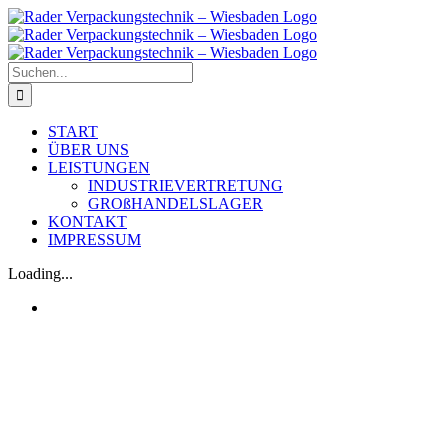
Zum
Inhalt
springen
Suche
nach:
START
ÜBER UNS
LEISTUNGEN
INDUSTRIEVERTRETUNG
GROßHANDELSLAGER
KONTAKT
IMPRESSUM
Loading...